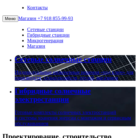
Контакты
Магазин
+7 918 855-99-93
Меню
Сетевые станции
Гибридные станции
Микрогенерация
Магазин
Сетевые солнечные станции
Индивидуальные инженерные решения «под ключ» для
производств, сельхозхозяйств, отелей, магазинов
Гибридные солнечные
электростанции
Готовые комплекты солнечных электростанций
и системы хранения энергии с монтажом и сервисным
обслуживанием
Проектирование, строительство